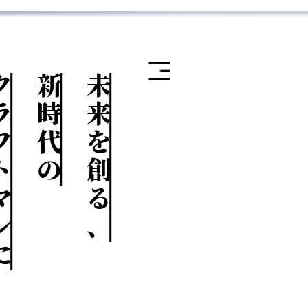
トマンに
新時代の
未来を創る、