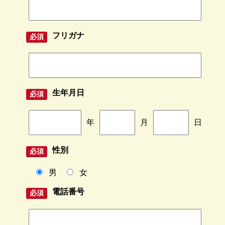
フリガナ
生年月日
年
月
日
性別
男
女
電話番号