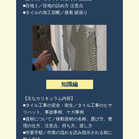
■目地１／目地の詰め方 注意点
■タイルの加工切断／接着 紙張り
知識編
【主なカリキュラム内容】
■タイル工事の安全・衛生／タイル工事のヒヤ
リハット、事故事例、ケガ事例
■資材について／移動資材の名称、運び方、整
理の仕方、注意点、持ち方、渡し方
■作業手順／作業の流れを読み指示される前に